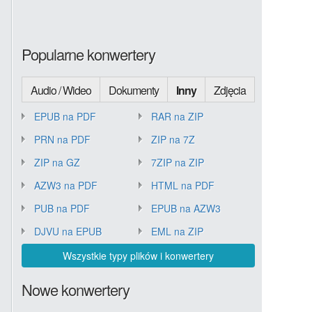
Popularne konwertery
Audio / Wideo
Dokumenty
Inny
Zdjęcia
EPUB na PDF
RAR na ZIP
PRN na PDF
ZIP na 7Z
ZIP na GZ
7ZIP na ZIP
AZW3 na PDF
HTML na PDF
PUB na PDF
EPUB na AZW3
DJVU na EPUB
EML na ZIP
Wszystkie typy plików i konwertery
Nowe konwertery