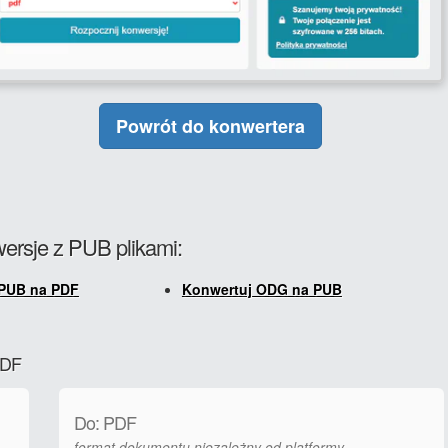
Powrót do konwertera
ersje z PUB plikami:
 PUB na PDF
Konwertuj ODG na PUB
PDF
Do: PDF
format dokumentu niezależny od platformy