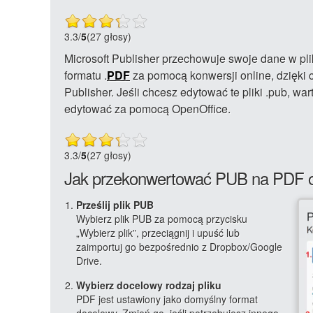
3.3
/
5
(27 głosy)
Microsoft Publisher przechowuje swoje dane w pli
formatu .
PDF
za pomocą konwersji online, dzięki 
Publisher. Jeśli chcesz edytować te pliki .pub, wa
edytować za pomocą OpenOffice.
3.3
/
5
(27 głosy)
Jak przekonwertować PUB na PDF o
Prześlij plik PUB
Wybierz plik PUB za pomocą przycisku
„Wybierz plik”, przeciągnij i upuść lub
zaimportuj go bezpośrednio z Dropbox/Google
Drive.
Wybierz docelowy rodzaj pliku
PDF jest ustawiony jako domyślny format