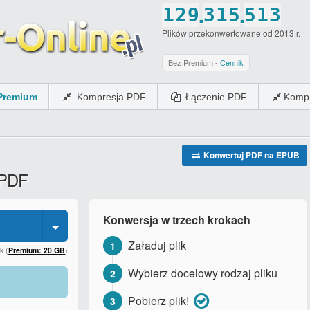
.
.
1
2
9
3
1
5
5
1
3
Plików przekonwertowane od 2013 r.
2
3
0
4
2
6
6
2
4
3
4
5
3
7
7
3
5
Bez Premium -
Cennik
4
5
6
4
8
8
4
6
Premium
Kompresja PDF
Łączenie PDF
Kompr
5
6
7
5
9
9
5
7
6
7
8
6
0
0
6
8
7
8
9
7
7
9
Konwertuj PDF na EPUB
 PDF
8
9
0
8
8
0
9
0
9
9
Konwersja w trzech krokach
0
0
0
Załaduj plik
1
k (
Premium: 20 GB
)
Wybierz docelowy rodzaj pliku
2
Pobierz plik!
3