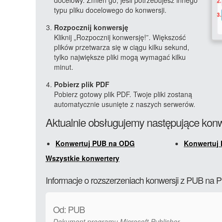
docelowy. Zmień go, jeśli potrzebujesz innego
typu pliku docelowego do konwersji.
Rozpocznij konwersję
Kliknij „Rozpocznij konwersję!”. Większość
plików przetwarza się w ciągu kilku sekund,
tylko największe pliki mogą wymagać kilku
minut.
Pobierz plik PDF
Pobierz gotowy plik PDF. Twoje pliki zostaną
automatycznie usunięte z naszych serwerów.
Aktualnie obsługujemy następujące konw
Konwertuj PUB na ODG
Konwertuj
Wszystkie konwertery
Informacje o rozszerzeniach konwersji z PUB na 
Od: PUB
Dokument programu Microsoft Publisher