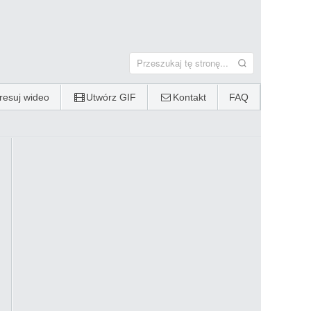
esuj wideo
Utwórz GIF
Kontakt
FAQ