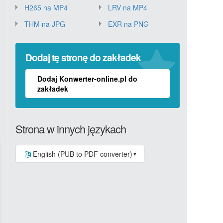
H265 na MP4
LRV na MP4
THM na JPG
EXR na PNG
Dodaj tę stronę do zakładek
Dodaj Konwerter-online.pl do
zakładek
Strona w innych językach
English (PUB to PDF converter)
▼